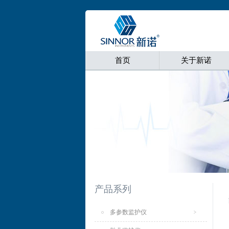
首页
关于新诺
产品系列
多参数监护仪