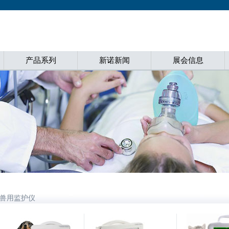
产品系列
新诺新闻
展会信息
兽用监护仪